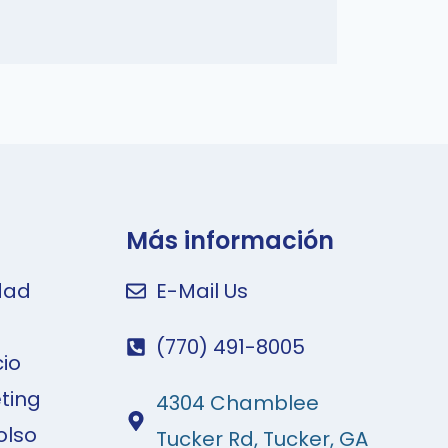
Más información
idad
E-Mail Us
(770) 491-8005
cio
ting
4304 Chamblee
olso
Tucker Rd, Tucker, GA