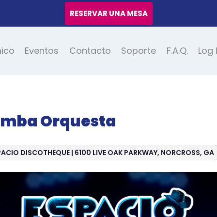
RESERVAR UNA MESA
nico
Eventos
Contacto
Soporte
F.A.Q.
Log 
rimba Orquesta
ACIO DISCOTHEQUE | 6100 LIVE OAK PARKWAY, NORCROSS, GA