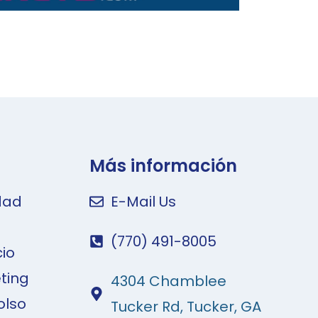
Más información
idad
E-Mail Us
(770) 491-8005
cio
ting
4304 Chamblee
olso
Tucker Rd, Tucker, GA