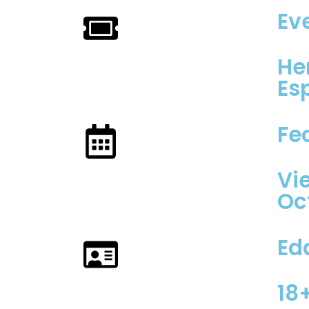
Ev
He
Es
Fe
Vie
Oc
Ed
18