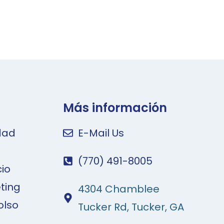
Más información
idad
E-Mail Us
(770) 491-8005
cio
ting
4304 Chamblee
olso
Tucker Rd, Tucker, GA