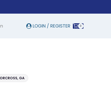
In
LOGIN / REGISTER
0
 NORCROSS, GA