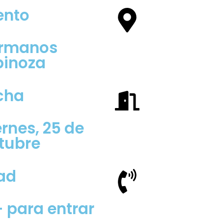
ento
rmanos
pinoza
cha
rnes, 25 de
tubre
ad
+ para entrar