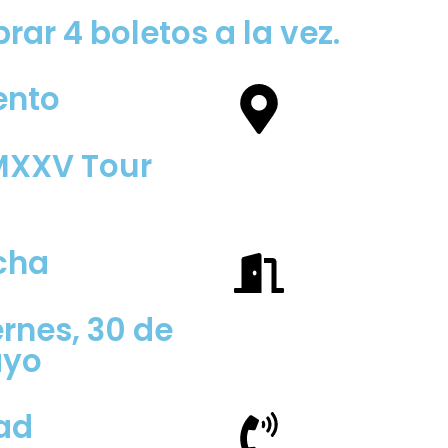
ar 4 boletos a la vez.
ento
XXV Tour
cha
ernes, 30 de
yo
ad