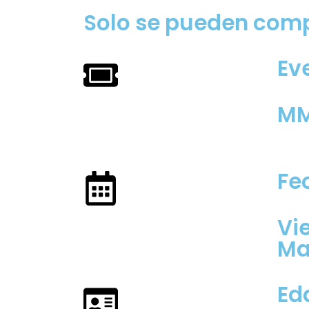
Solo se pueden compr
Ev
MM
Fe
Vi
Ma
Ed