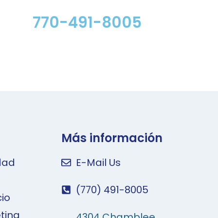
770-491-8005
Más información
idad
E-Mail Us
(770) 491-8005
cio
ting
4304 Chamblee