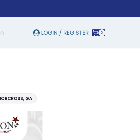
In
LOGIN / REGISTER
0
 NORCROSS, GA